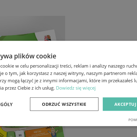
żywa plików cookie
okie w celu personalizacji treści, reklam i analizy naszego ru
je o tym, jak korzystasz z naszej witryny, naszym partnerom re
rzy mogą łączyć je z innymi informacjami, które im przekazałeś l
a przez Ciebie z ich usług.
Dowiedz się więcej
EGÓŁY
ODRZUĆ WSZYSTKIE
AKCEPTUJ
POWE
e
Wydajność
Targetowanie
Fu