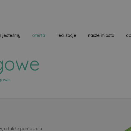
m jesteśmy
oferta
realizacje
nasze miasta
do
gowe
ogowe
w, a także pomoc dla