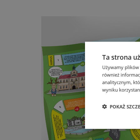
Ta strona u
Używamy plików co
również informac
analitycznym, któ
wyniku korzystani
POKAŻ SZCZ
Niezbędn