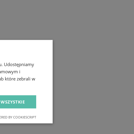
chu. Udostępniamy
klamowym i
ub które zebrali w
 WSZYSTKIE
RED BY COOKIESCRIPT
nkcjonalność