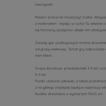
nauczycieli.
Nauka i praca nie muszą być nudne. Aktywiz
z materiałem - będąc w ruchu! To właśnie r
się hormony szczęścia i dzięki nim zdobyw
Zasady gier podłogowych można dowolnie
od grupy wiekowej. Temat gry odpowiada n
nam Klient.
Grupa docelowa: przedszkolaki 3-5 lat i u
6-9 lat
Pionki: ulubione zabawki, a także przedmi
z recyklingu (najlepiej będące inspiracją wł
Kostka: drewniana o wymiarach 10x10 cm