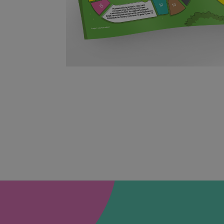
Niezbędne pliki cook
zarządzanie kontem. 
Nazwa
CookieScriptConse
Nazwa
Dost
Nazwa
Dom
_ga
test_cookie
Goog
.doub