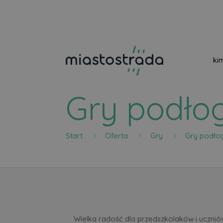
ki
Gry podło
Start
Oferta
Gry
Gry podł
Wielka radość dla przedszkolaków i ucznió