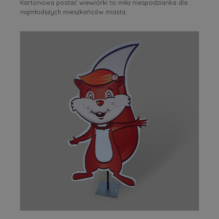
Kartonowa postać wiewiórki to miła niespodzianka dla
najmłodszych mieszkańców miasta.