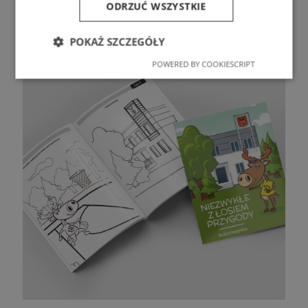
ODRZUĆ WSZYSTKIE
POKAŻ SZCZEGÓŁY
POWERED BY COOKIESCRIPT
Niezbędne
Wydajność
Targetowanie
Funkcjonalność
Niezbędne
Wydajność
Targetowanie
Funkcjonalność
Niezbędne pliki cookie umożliwiają korzystanie z
podstawowych funkcji strony internetowej, takich
jak logowanie użytkownika i zarządzanie kontem.
Bez niezbędnych plików cookie nie można