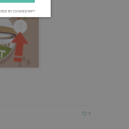
RED BY COOKIESCRIPT
nkcjonalność
owanie użytkownika i
j.
gę Cookie-
ji dotyczących
to konieczne, aby
poprawnie.
0