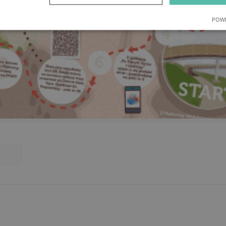
POWE
e
Wydajność
Targetowanie
Fu
Niezbędne
Wydajność
Targetowanie
Funkcjonalność
ie umożliwiają korzystanie z podstawowych funkcji strony internetowej, takich jak log
Bez niezbędnych plików cookie nie można prawidłowo korzystać ze strony internetowe
Dostawca
/
Okres
Opis
Domena
przechowywania
nt
4 tygodnie 2 dni
Ten plik cookie jest używany przez usłu
CookieScript
Script.com do zapamiętywania preferenc
promocjamiasta.pl
zgody użytkownika na pliki cookie. Jest 
baner cookie Cookie-Script.com działał 
Dostawca
/
Okres
Opis