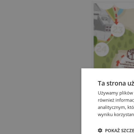
Ta strona u
Używamy plików co
również informac
analitycznym, któ
wyniku korzystani
POKAŻ SZCZ