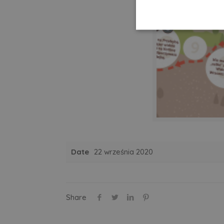
Niezbędn
Niezbędne pliki cook
zarządzanie kontem. 
Nazwa
Date
22 września 2020
CookieScriptConse
Share
Nazwa