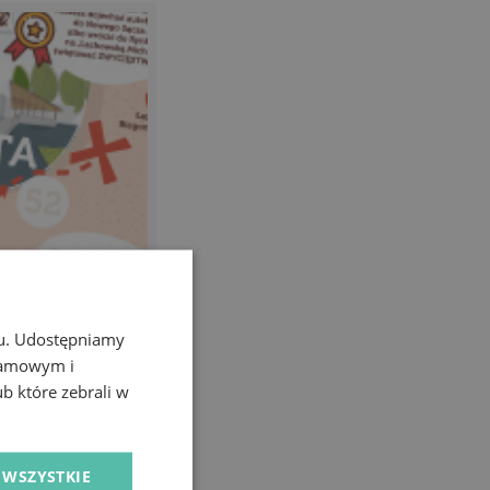
chu. Udostępniamy
klamowym i
ub które zebrali w
 WSZYSTKIE