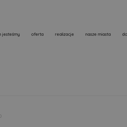
m jesteśmy
oferta
realizacje
nasze miasta
do
0