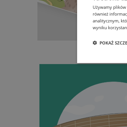
Używamy plików co
również informac
analitycznym, któ
wyniku korzystani
POKAŻ SZCZ
Niezbędn
Niezbędne pliki cook
zarządzanie kontem. 
Nazwa