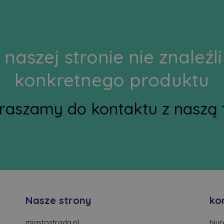
 naszej stronie nie znaleź
konkretnego produktu
praszamy do kontaktu z naszą 
Nasze strony
ko
miastostrada.pl
biu