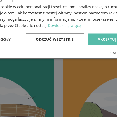
okie w celu personalizacji treści, reklam i analizy naszego ru
je o tym, jak korzystasz z naszej witryny, naszym partnerom re
rzy mogą łączyć je z innymi informacjami, które im przekazałeś l
a przez Ciebie z ich usług.
Dowiedz się więcej
EGÓŁY
ODRZUĆ WSZYSTKIE
AKCEPTUJ
POWE
e
Wydajność
Targetowanie
Fu
Niezbędne
Wydajność
Targetowanie
Funkcjonalność
ie umożliwiają korzystanie z podstawowych funkcji strony internetowej, takich jak log
Bez niezbędnych plików cookie nie można prawidłowo korzystać ze strony internetowe
Dostawca
/
Okres
Opis