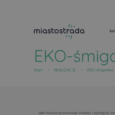
ki
EKO-śmig
Start
REALIZACJE
EKO-śmiganka
Jak można promować miasto i zachęcić m