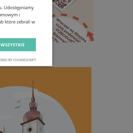
chu. Udostępniamy
klamowym i
ub które zebrali w
 WSZYSTKIE
RED BY COOKIESCRIPT
nkcjonalność
owanie użytkownika i
j.