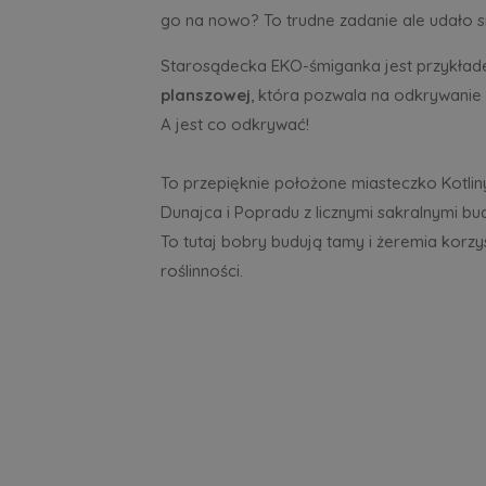
go na nowo? To trudne zadanie ale udało si
Starosądecka EKO-śmiganka jest przykła
planszowej
, która pozwala na odkrywanie
A jest co odkrywać!
To przepięknie położone miasteczko Kotliny
Dunajca i Popradu z licznymi sakralnymi bu
To tutaj bobry budują tamy i żeremia korzys
roślinności.