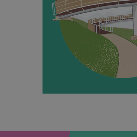
CookieScriptConse
Nazwa
Dost
Nazwa
Dom
_ga
test_cookie
Goog
.doub
IDE
Goog
.doub
_ga_9686KR81C8
_gcl_au
Goog
.prom