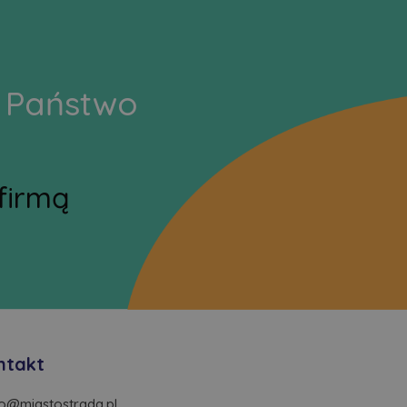
li Państwo
firmą
ntakt
ro@miastostrada.pl