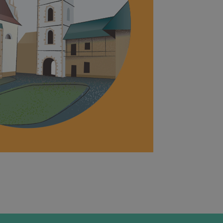
gę Cookie-
ji dotyczących
to konieczne, aby
poprawnie.
le Universal
powszechnie
(którego
k cookie służy do
zeglądarka
zez przypisanie
ora klienta. Jest
witrynie i służy
lick i zawiera
cych, sesji i
owy korzysta z
h witryn.
re użytkownik
witryny.
nalytics do
lick i zawiera
owy korzysta z
re użytkownik
witryny.