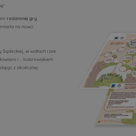
ę!
dem
rodzinnej gry
 miasta na nowo.
 Sądeckiej, w widłach rzek
dowlami i … bobrowiskiem.
tając z okolicznej