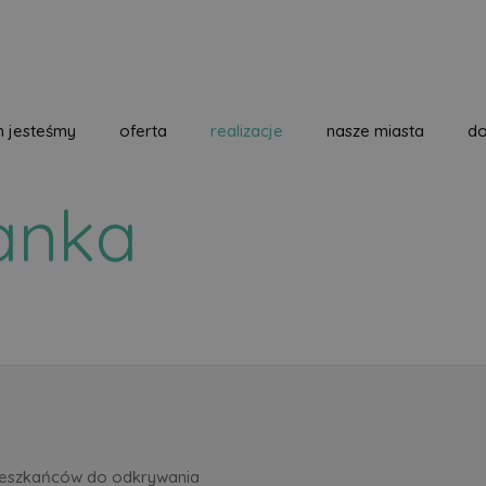
m jesteśmy
oferta
realizacje
nasze miasta
do
anka
ieszkańców do odkrywania