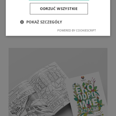
ODRZUĆ WSZYSTKIE
POKAŻ SZCZEGÓŁY
POWERED BY COOKIESCRIPT
Niezbędne
Wydajność
Targetowanie
Funkcjonalność
Niezbędne
Wydajność
Targetowanie
Funkcjonalność
Niezbędne pliki cookie umożliwiają korzystanie z
podstawowych funkcji strony internetowej, takich
jak logowanie użytkownika i zarządzanie kontem.